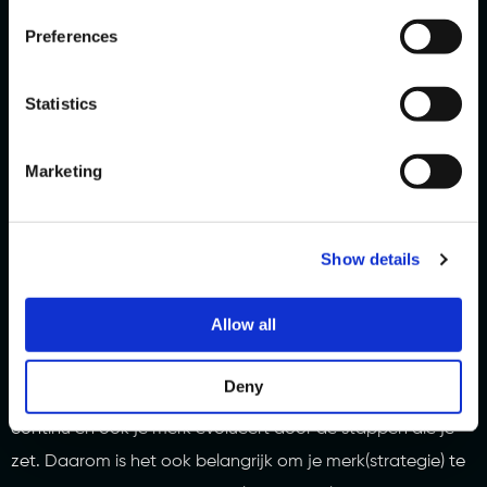
Merkstrategie als vertrekpunt.
Preferences
We leggen jouw unieke merkstrategie vast in het
brandbook. Dit dient als een inspirerend merkhandboek,
Statistics
dat houvast biedt en richting geeft aan alle communicatie.
Dat begint met de merkpositionering, maar kan later
Marketing
uitgebreid worden met
brand design
:
huisstijlelementen als
logo, typografie, beeldtaal en kleuren. En verduidelijkt
intern en extern waar jouw merk voor staat. Het is het
Show details
startpunt voor alle communicatie.
Allow all
Good to know!
Merkstrategie is niet een statisch, in beton
gegoten plan dat je in één keer opzet en uitvoert. Het is
Deny
een continue proces. De wereld verandert ten slotte
continu en ook je merk evolueert door de stappen die je
zet. Daarom is het ook belangrijk om je merk(strategie) te