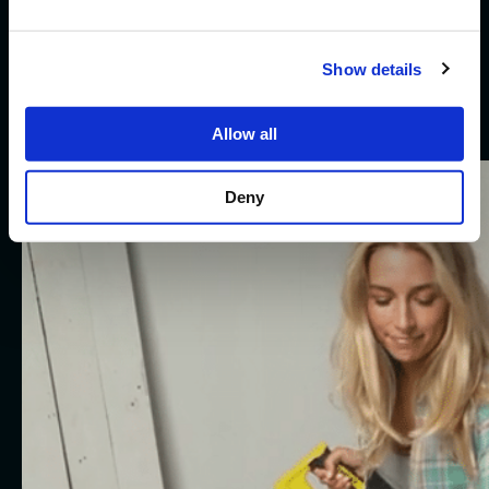
Waar we
trots
op zijn
Show details
Wil jij werken aan onze nieuwe succesverhalen?
Solliciteer vandaag.
Allow all
Deny
Karwei.