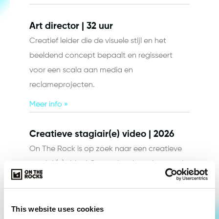
Art director | 32 uur
Creatief leider die de visuele stijl en het
beeldend concept bepaalt en regisseert
voor een scala aan media en
reclameprojecten.
Meer info »
Creatieve stagiair(e) video | 2026
On The Rock is op zoek naar een creatieve
stagiair(e) video! Op ons hardcore kantoor in
Nijmegen. The sky is not the limit, it is just the
view.
This website uses cookies
Meer info »