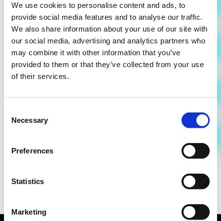
We use cookies to personalise content and ads, to
provide social media features and to analyse our traffic.
Stagiair(e) digital designer | 2026
We also share information about your use of our site with
Bereid je voor om je skills te tonen met een
our social media, advertising and analytics partners who
may combine it with other information that you’ve
reeks explosieve designs. Geen dag zal
provided to them or that they’ve collected from your use
hetzelfde zijn – de ene dag schud je social
of their services.
posts uit je
Meer info »
Consent
Necessary
Selection
Preferences
Statistics
Marketing