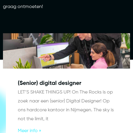
graag ontmoeten!
(Senior) digital designer
LET’S SHAKE THINGS UP! On The Rocks is op
zoek naar een (senior) Digital Designer! Op
ons hardcore kantoor in Nijmegen. The sky is
not the limit, it
Meer info »