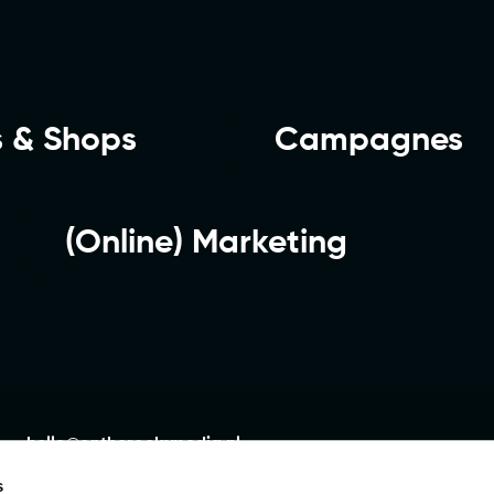
s & Shops
Campagnes
(Online) Marketing
hello@ontherocksmedia.nl
085 – 060 0290
s