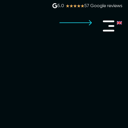
★
★
★
★
★
5.0
57 Google reviews