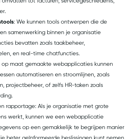
 omvatten tot facturen, servicegeschiedenis,
er.
tools
: We kunnen tools ontwerpen die de
en samenwerking binnen je organisatie
ncties bevatten zoals taakbeheer,
en, en real-time chatfuncties.
e op maat gemaakte webapplicaties kunnen
cessen automatiseren en stroomlijnen, zoals
, projectbeheer, of zelfs HR-taken zoals
ding.
n rapportage: Als je organisatie met grote
s werkt, kunnen we een webapplicatie
egevens op een gemakkelijk te begrijpen manier
 je beter geïnformeerde beslissingen kunt nemen.