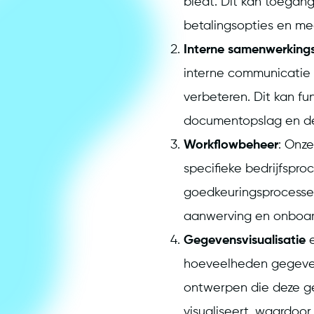
biedt. Dit kan toegang
betalingsopties en me
Interne samenwerkings
interne communicatie 
verbeteren. Dit kan fu
documentopslag en del
Workflowbeheer
: Onz
specifieke bedrijfspro
goedkeuringsprocessen
aanwerving en onboar
Gegevensvisualisatie
e
hoeveelheden gegeven
ontwerpen die deze g
visualiseert, waardoor