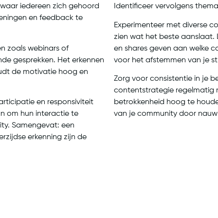
 waar iedereen zich gehoord
Identificeer vervolgens thema’
eningen en feedback te
Experimenteer met diverse con
zien wat het beste aanslaat. 
n zoals webinars of
en shares geven aan welke co
nde gesprekken. Het erkennen
voor het afstemmen van je st
udt de motivatie hoog en
Zorg voor consistentie in je ber
contentstrategie regelmatig 
rticipatie en responsiviteit
betrokkenheid hoog te houden.
n om hun interactie te
van je community door nauwk
ity. Samengevat: een
zijdse erkenning zijn de