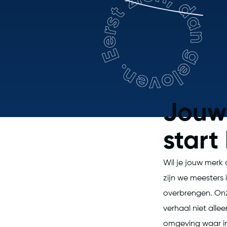
Eerst zien, dan geloven
Jou
start
Wil je jouw merk
zijn we meesters
overbrengen. Onz
verhaal niet all
omgeving waar in