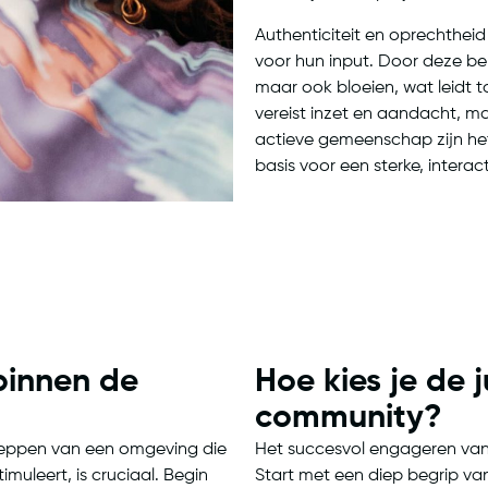
Authenticiteit en oprechthei
voor hun input. Door deze be
maar ook bloeien, wat leidt 
vereist inzet en aandacht, m
actieve gemeenschap zijn het
basis voor een sterke, inter
 binnen de
Hoe kies je de j
community?
cheppen van een omgeving die
Het succesvol engageren van
muleert, is cruciaal. Begin
Start met een diep begrip van