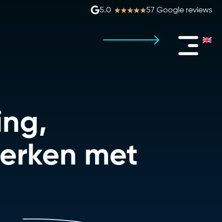
★
★
★
★
★
5.0
57 Google reviews
ng,
merken met