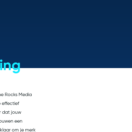
ing
he Rocks Media
effectief
r dat jouw
 bouwen een
 klaar om je merk