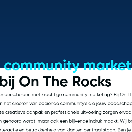
.
w
community market
 bij On The Rocks
 onderscheiden met krachtige community marketing? Bij On T
 in het creëren van boeiende community’s die jouw boodschap 
e creatieve aanpak en professionele uitvoering zorgen ervoo
een gehoord wordt, maar ook een blijvende indruk maakt. Wij
teractie en betrokkenheid van klanten centraal staan. Ben je